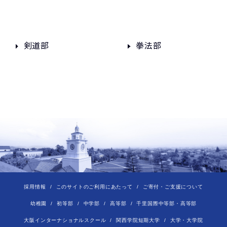
剣道部
拳法部
採用情報
このサイトのご利用にあたって
ご寄付・ご支援について
幼稚園
初等部
中学部
高等部
千里国際中等部・高等部
大阪インターナショナルスクール
関西学院短期大学
大学・大学院