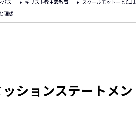
ンバス
キリスト教主義教育
スクールモットーとC.J.
神と理想
ミッションステートメン