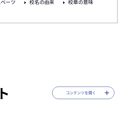
Lベーツ
校名の由来
校章の意味
ト
コンテンツを開く