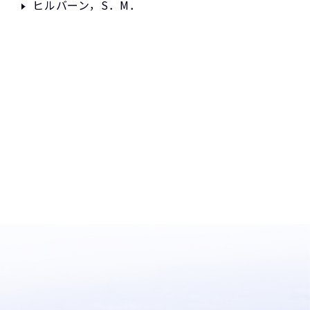
ヒルバーン，S．M．