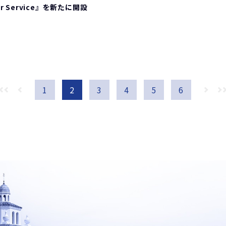
r Service』を新たに開設
1
2
3
4
5
6