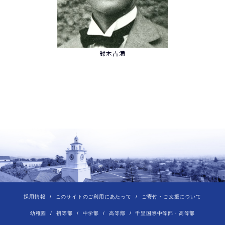
鈴木吉満
採用情報
このサイトのご利用にあたって
ご寄付・ご支援について
幼稚園
初等部
中学部
高等部
千里国際中等部・高等部