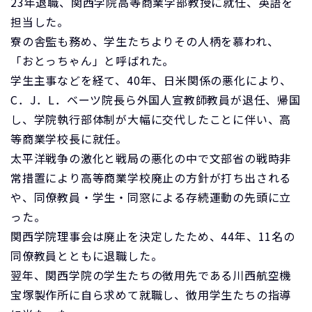
23年退職、関西学院高等商業学部教授に就任、英語を
担当した。
寮の舎監も務め、学生たちよりその人柄を慕われ、
「おとっちゃん」と呼ばれた。
学生主事などを経て、40年、日米関係の悪化により、
C．J．L．ベーツ院長ら外国人宣教師教員が退任、帰国
し、学院執行部体制が大幅に交代したことに伴い、高
等商業学校長に就任。
太平洋戦争の激化と戦局の悪化の中で文部省の戦時非
常措置により高等商業学校廃止の方針が打ち出される
や、同僚教員・学生・同窓による存続運動の先頭に立
った。
関西学院理事会は廃止を決定したため、44年、11名の
同僚教員とともに退職した。
翌年、関西学院の学生たちの徴用先である川西航空機
宝塚製作所に自ら求めて就職し、徴用学生たちの指導