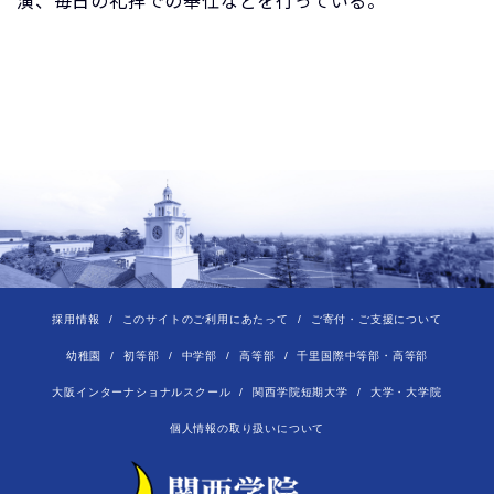
演、毎日の礼拝での奉仕などを行っている。
採用情報
このサイトのご利用にあたって
ご寄付・ご支援について
幼稚園
初等部
中学部
高等部
千里国際中等部・高等部
大阪インターナショナルスクール
関西学院短期大学
大学・大学院
個人情報の取り扱いについて