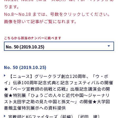
ります。
No.8～No.18 までは、号数をクリックしてください。
画像を除いて記事がご覧になれます。
こちらから該当のナンバーに跳べます
No. 50 (2019.10.25)
【ニュース】グリークラブ創立120周年、「ウ・ボ
イ」伝承100周年記念式典と記念フェスティバルの開催
★『ベーツ宣教師の挑戦と応戦』出版記念講演会の開
催★特別展「ひょうごの人々と近代中国～ジャーナリ
スト太田宇之助の見た中国と孫文～」の開催★大学図
書館主催特別展示への資料提供
宣教師とKGファイターズ（前編）〔武田 建〕