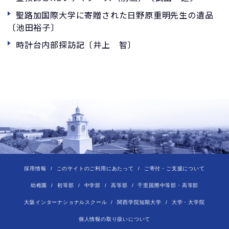
聖路加国際大学に寄贈された日野原重明先生の遺品
〔池田裕子〕
時計台内部探訪記〔井上 智〕
採用情報
このサイトのご利用にあたって
ご寄付・ご支援について
幼稚園
初等部
中学部
高等部
千里国際中等部・高等部
大阪インターナショナルスクール
関西学院短期大学
大学・大学院
個人情報の取り扱いについて