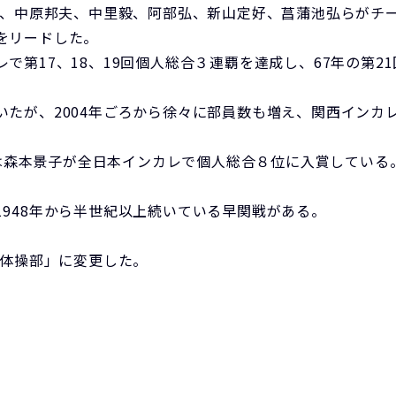
司、中原邦夫、中里毅、阿部弘、新山定好、菖蒲池弘らがチ
をリードした。
で第17、18、19回個人総合３連覇を達成し、67年の第
たが、2004年ごろから徐々に部員数も増え、関西インカレ
年には森本景子が全日本インカレで個人総合８位に入賞している
948年から半世紀以上続いている早関戦がある。
「体操部」に変更した。