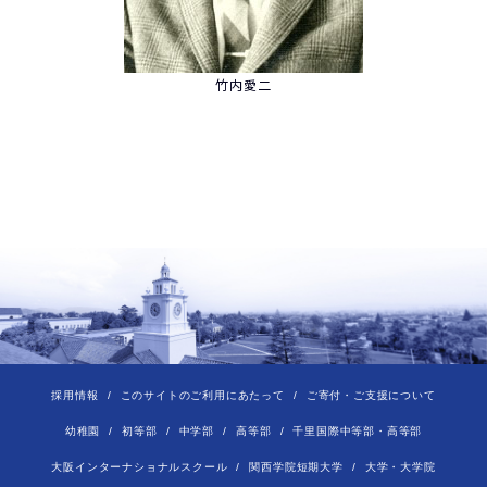
竹内愛二
採用情報
このサイトのご利用にあたって
ご寄付・ご支援について
幼稚園
初等部
中学部
高等部
千里国際中等部・高等部
大阪インターナショナルスクール
関西学院短期大学
大学・大学院