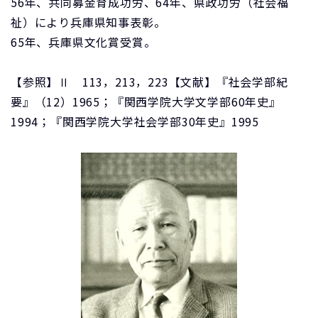
56年、共同募金育成功労、64年、県政功労（社会福
祉）により兵庫県知事表彰。
65年、兵庫県文化賞受賞。
【参照】Ⅱ 113，213，223【文献】『社会学部紀
要』（12）1965；『関西学院大学文学部60年史』
1994；『関西学院大学社会学部30年史』1995