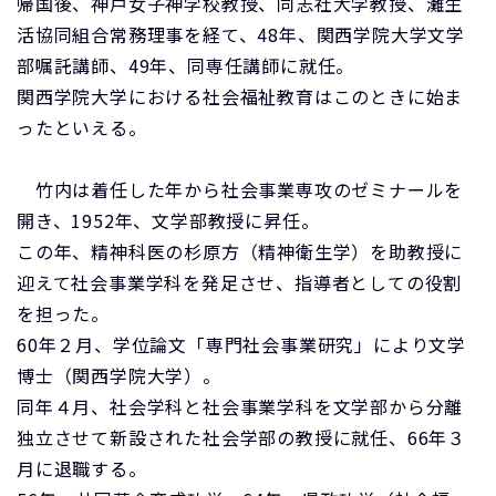
帰国後、神戸女子神学校教授、同志社大学教授、灘生
活協同組合常務理事を経て、48年、関西学院大学文学
部嘱託講師、49年、同専任講師に就任。
関西学院大学における社会福祉教育はこのときに始ま
ったといえる。
竹内は着任した年から社会事業専攻のゼミナールを
開き、1952年、文学部教授に昇任。
この年、精神科医の杉原方（精神衛生学）を助教授に
迎えて社会事業学科を発足させ、指導者としての役割
を担った。
60年２月、学位論文「専門社会事業研究」により文学
博士（関西学院大学）。
同年４月、社会学科と社会事業学科を文学部から分離
独立させて新設された社会学部の教授に就任、66年３
月に退職する。