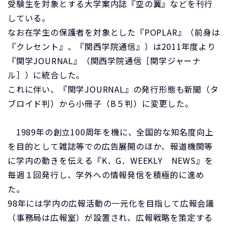
受験生を対象とする大学案内誌『空の翼』などを刊行
している。
なお在学生の保護者を対象とした『POPLAR』（前身は
『クレセント』、『関西学院通信』）は2011年度より
『関学JOURNAL』（関西学院通信［関学ジャーナ
ル］）に統合した。
これに伴い、『関学JOURNAL』の発行形態も新聞（タ
ブロイド判）から小冊子（B５判）に変更した。
1989年の創立100周年を機に、全国的な知名度向上
を目的として雑誌等での広告展開のほか、報道機関等
に学内の動きを伝える『K．G．WEEKLY NEWS』を
毎週１回発行し、学外への情報発信を積極的に進め
た。
98年には学内の広報活動の一元化を目指して広報会議
（事務局は広報室）が設置され、広報戦略を策定する