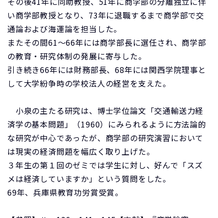
その後41年に同助教授、51年に商学部の分離独立に伴
い商学部教授となり、73年に退職するまで商学部で交
通論および海運論を担当した。
またその間61～66年には商学部長に選任され、商学部
の教育・研究体制の発展に寄与した。
引き続き66年には財務部長、68年には関西学院理事と
して大学紛争時の学校法人の経営を支えた。
小泉の主たる研究は、博士学位論文「交通輸送力経
済学の基本問題」（1960）にみられるように方法論的
な研究が中心であったが、商学部の研究演習において
は現実の経済問題を幅広く取り上げた。
３年生の第１回のゼミでは学生に対し、好んで「スズ
メは経済していますか」という質問をした。
69年、兵庫県教育功労賞受賞。