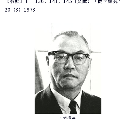
【参照】Ⅱ 136，141，145【文献】『商学論究』
20（3）1973
小泉貞三