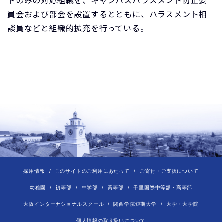
トのみの対応組織を、キャンパスハラスメント防止委
員会および部会を設置するとともに、ハラスメント相
談員などと組織的拡充を行っている。
採用情報
このサイトのご利用にあたって
ご寄付・ご支援について
幼稚園
初等部
中学部
高等部
千里国際中等部・高等部
大阪インターナショナルスクール
関西学院短期大学
大学・大学院
個人情報の取り扱いについて