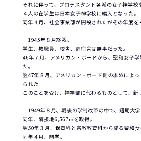
それに伴って、プロテスタント各派の女子神学校
４人の在学生は日本女子神学校に編入となった。
同年４月、社会事業部が開設されたがその年度を
1945年８月終戦。
学生、教職員、校舎、寄宿舎は無事だった。
46年７月、アメリカン・ボードから、聖和女子
た。
翌47年８月、アメリカン・ボード側の求めによ
られた。
このことを受け、神学部に代わるものとして、新
1949年８月、戦後の学制改革の中で、短期大
同年、隣接地6,567㎡を取得。
翌50年３月、保育科と宗教教育科から成る聖和
同年４月、開学。