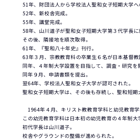
51年、財団法人から学校法人聖和女子短期大学
52年、新校舎完成。
55年、講堂完成。
58年、山川道子が聖和女子短期大学第３代学長に
その後、隣接地を順次取得。
61年、『聖和八十年史』刊行。
63年３月、宗教教育科の卒業生６名が日本基督
同年、４年制大学設置を目指して、調査・研究を
同年９月、申請書類を提出。
翌64年、学校法人聖和女子大学が認可された。
聖和女子短期大学は、その後も存続し、聖和短期
1964年４月、キリスト教教育学科と幼児教育
この幼児教育学科は日本初の幼児教育の４年制大
初代学長は山川道子。
校舎やグラウンドの整備が進められた。