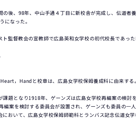
間の後、98年、中山手通４丁目に新校舎が完成し、伝道者
ようになった。
ト監督教会の宣教師で広島英和女学校の初代校長であったN
。
Heart，Handと校章は、広島女学校保姆養成科に由来する
課題となり1918年、ゲーンズは広島女学校再編案の検討
の再編案を検討する委員会が設置され、ゲーンズも委員の一
会において、広島女学校保姆師範科とランバス記念伝道女学