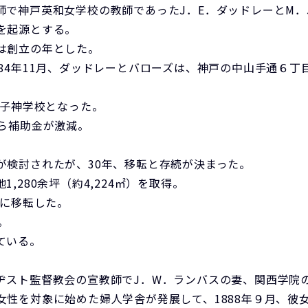
神戸英和女学校の教師であったJ．E．ダッドレーとM．J．
を起源とする。
は創立の年とした。
84年11月、ダッドレーとバローズは、神戸の中山手通６丁
女子神学校となった。
ら補助金が激減。
が検討されたが、30年、移転と存続が決まった。
280余坪（約4,224㎡）を取得。
月に移転した。
。
ている。
スト監督教会の宣教師でJ．W．ランバスの妻、関西学院の
女性を対象に始めた婦人学舎が発展して、1888年９月、彼