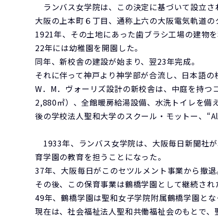
ランバス女学院は、この決定に基づいて設立さ
大阪の上本町６丁目、通称上六の大阪電気軌道のター
1921年、その土地にあった歯ブラシ工場の建物
22年には幼稚園を開園した。
同年、新校舎の建設が始まり、翌23年完成。
それに伴って神戸より神学部が合流し、日本語の校名をランバ
W．M．ヴォーリズ設計の新校舎は、中庭を持つコ
2,880㎡）、全館暖房給湯設備、水洗トイレを
後の学校法人聖和大学のスクール・モットー、“All
1933年、ランバス女学院は、大阪毎日新聞社
育学園の教育を担うことになった。
37年、大阪毎日がこのセツルメント事業から撤退
その後、この保育事業は鶴橋学園として継続され
49年、鶴橋学園は聖和女子学院附属鶴橋学園とな
現在は、社会福祉法人聖和共働福祉会のもとで、