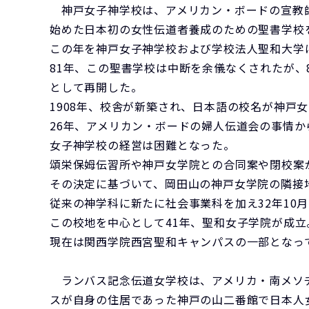
神戸女子神学校は、アメリカン・ボードの宣教師で
始めた日本初の女性伝道者養成のための聖書学校
この年を神戸女子神学校および学校法人聖和大学
81年、この聖書学校は中断を余儀なくされたが、
として再開した。
1908年、校舎が新築され、日本語の校名が神戸
26年、アメリカン・ボードの婦人伝道会の事情か
女子神学校の経営は困難となった。
頌栄保姆伝習所や神戸女学院との合同案や閉校案
その決定に基づいて、岡田山の神戸女学院の隣接地1,
従来の神学科に新たに社会事業科を加え32年10
この校地を中心として41年、聖和女子学院が成立
現在は関西学院西宮聖和キャンパスの一部となっ
ランバス記念伝道女学校は、アメリカ・南メソヂ
スが自身の住居であった神戸の山二番館で日本人