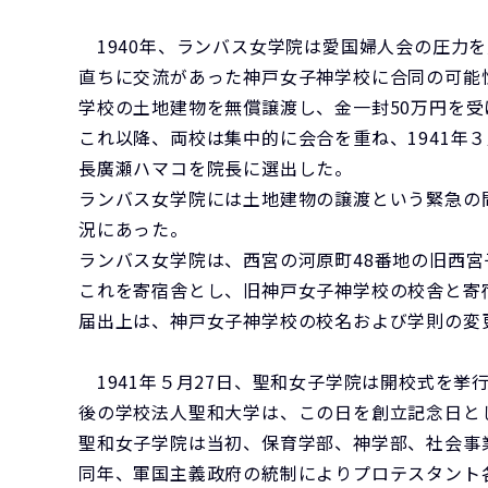
1940年、ランバス女学院は愛国婦人会の圧力を
直ちに交流があった神戸女子神学校に合同の可能
学校の土地建物を無償譲渡し、金一封50万円を受
これ以降、両校は集中的に会合を重ね、1941年３
長廣瀬ハマコを院長に選出した。
ランバス女学院には土地建物の譲渡という緊急の
況にあった。
ランバス女学院は、西宮の河原町48番地の旧西宮子
これを寄宿舎とし、旧神戸女子神学校の校舎と寄
届出上は、神戸女子神学校の校名および学則の変
1941年５月27日、聖和女子学院は開校式を挙
後の学校法人聖和大学は、この日を創立記念日と
聖和女子学院は当初、保育学部、神学部、社会事
同年、軍国主義政府の統制によりプロテスタント