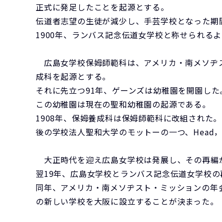
正式に発足したことを起源とする。
伝道者志望の生徒が減少し、手芸学校となった期
1900年、ランバス記念伝道女学校と称せられる
広島女学校保姆師範科は、アメリカ・南メソヂス
成科を起源とする。
それに先立つ91年、ゲーンズは幼稚園を開園した
この幼稚園は現在の聖和幼稚園の起源である。
1908年、保姆養成科は保姆師範科に改組された。
後の学校法人聖和大学のモットーの一つ、Head，
大正時代を迎え広島女学校は発展し、その再編が
翌19年、広島女学校とランバス記念伝道女学校
同年、アメリカ・南メソヂスト・ミッションの年
の新しい学校を大阪に設立することが決まった。