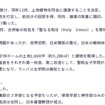
受け、同年12月、土地建物を同会に譲渡することを決定。
性を打診し、前向きの回答を得、同月、譲渡の覚書に調印。
け取った。
月、合併後の校名を「聖なる和合（Holy Union）」
問題があったが、世界恐慌、日米関係の悪化、日本の戦時体
供ホームの土地1,600坪（約5,280㎡）と建物を取得した
宿舎をそれぞれ第一校舎、第二校舎として、聖和女子学院が
更となり、ランバス女学院は廃校となった。
行。
した。
業部の３学部となる予定だったが、保育学部と神学部のみの
各派は合同し、日本基督教団が成立。