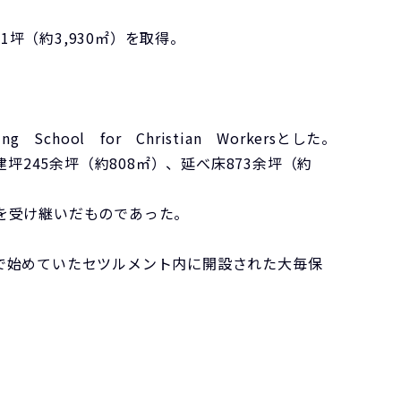
坪（約3,930㎡）を取得。
ool for Christian Workersとした。
245余坪（約808㎡）、延べ床873余坪（約
トーを受け継いだものであった。
で始めていたセツルメント内に開設された大毎保