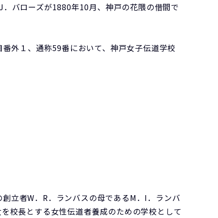
バローズが1880年10月、神戸の花隈の借間で
目番外１、通称59番において、神戸女子伝道学校
創立者W．R．ランバスの母であるM．I．ランバ
女を校長とする女性伝道者養成のための学校として