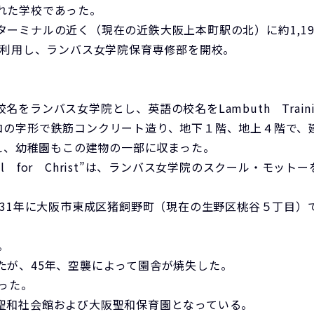
れた学校であった。
ミナルの近く（現在の近鉄大阪上本町駅の北）に約1,191
を利用し、ランバス女学院保育専修部を開校。
ス女学院とし、英語の校名をLambuth Training Sch
の字形で鉄筋コンクリート造り、地下１階、地上４階で、建坪
備え、幼稚園もこの建物の一部に収まった。
 for Christ”は、ランバス女学院のスクール・モッ
が31年に大阪市東成区猪飼野町（現在の生野区桃谷５丁目）
。
たが、45年、空襲によって園舎が焼失した。
った。
聖和社会館および大阪聖和保育園となっている。