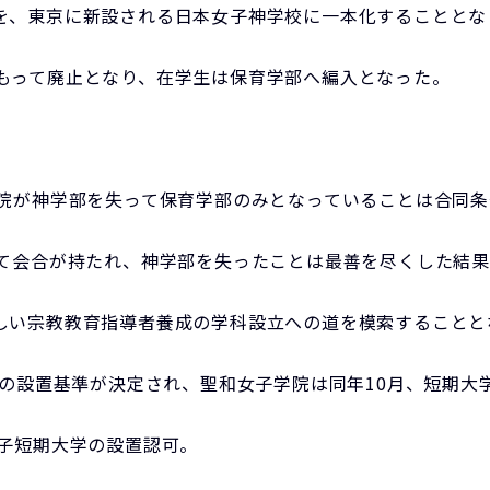
を、東京に新設される日本女子神学校に一本化することとな
もって廃止となり、在学生は保育学部へ編入となった。
学院が神学部を失って保育学部のみとなっていることは合同
って会合が持たれ、神学部を失ったことは最善を尽くした結
しい宗教教育指導者養成の学科設立への道を模索することと
学の設置基準が決定され、聖和女子学院は同年10月、短期大
女子短期大学の設置認可。