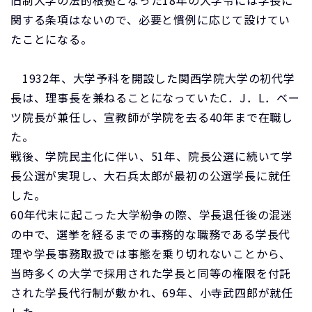
旧制大学の法的根拠となった18年の大学令には学長に
関する条項はないので、必要と慣例に応じて設けてい
たことになる。
1932年、大学予科を開設した関西学院大学の初代学
長は、理事長を兼ねることになっていたC．J．L．ベー
ツ院長が兼任し、宣教師が学院を去る40年まで在職し
た。
戦後、学院民主化に伴い、51年、院長公選に続いて学
長公選が実現し、大石兵太郎が最初の公選学長に就任
した。
60年代末に起こった大学紛争の際、学長退任後の混迷
の中で、選挙を経るまでの事務的な職務である学長代
理や学長事務取扱では事態を乗り切れないことから、
当時多くの大学で採用された学長と同等の権限を付託
された学長代行制が敷かれ、69年、小寺武四郎が就任