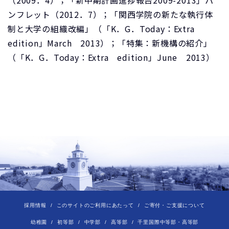
（2009．4）；「新中期計画進捗報告2009-2013」パ
ンフレット（2012．7）；「関西学院の新たな執行体
制と大学の組織改編」（「K．G．Today：Extra
edition」March 2013）；「特集：新機構の紹介」
（「K．G．Today：Extra edition」June 2013）
採用情報
このサイトのご利用にあたって
ご寄付・ご支援について
幼稚園
初等部
中学部
高等部
千里国際中等部・高等部