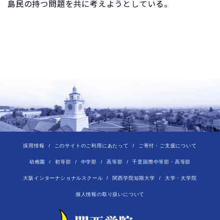
島民の持つ問題を共に考えようとしている。
採用情報
このサイトのご利用にあたって
ご寄付・ご支援について
幼稚園
初等部
中学部
高等部
千里国際中等部・高等部
大阪インターナショナルスクール
関西学院短期大学
大学・大学院
個人情報の取り扱いについて