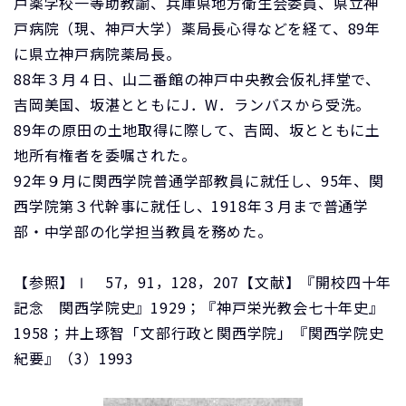
戸薬学校一等助教諭、兵庫県地方衛生会委員、県立神
戸病院（現、神戸大学）薬局長心得などを経て、89年
に県立神戸病院薬局長。
88年３月４日、山二番館の神戸中央教会仮礼拝堂で、
吉岡美国、坂湛とともにJ．W．ランバスから受洗。
89年の原田の土地取得に際して、吉岡、坂とともに土
地所有権者を委嘱された。
92年９月に関西学院普通学部教員に就任し、95年、関
西学院第３代幹事に就任し、1918年３月まで普通学
部・中学部の化学担当教員を務めた。
【参照】Ⅰ 57，91，128，207【文献】『開校四十年
記念 関西学院史』1929；『神戸栄光教会七十年史』
1958；井上琢智「文部行政と関西学院」『関西学院史
紀要』（3）1993