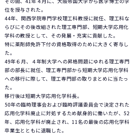
その間、41年４月に、大阪帝国大学から医学博士の学
位を授与された。
44年、関西学院専門学校理工科教授に就任、理工科な
らびにその後改組された理工専門部、短期大学応用化
学科の教授として、その発展・充実に貢献した。
特に薬剤師免許下付の資格取得のために大きく寄与し
た。
49年６月、４年制大学への昇格問題にゆれる理工専門
部の部長に就任、理工専門部から短期大学応用化学科
への移行に際して、理工専門部の取りまとめに当たっ
た。
移行後は短期大学応用化学科長。
50年の臨時理事会および臨時評議委員会で決定された
応用化学科廃止に対処するため献身的に働いたが、52
年、応用化学科が廃止され、11名の最後の応用化学科
卒業生とともに退職した。