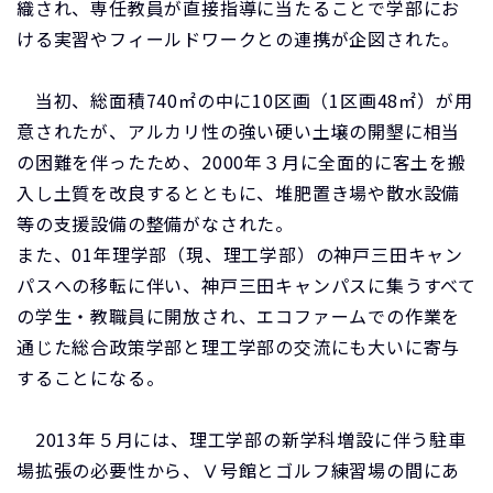
織され、専任教員が直接指導に当たることで学部にお
ける実習やフィールドワークとの連携が企図された。
当初、総面積740㎡の中に10区画（1区画48㎡）が用
意されたが、アルカリ性の強い硬い土壌の開墾に相当
の困難を伴ったため、2000年３月に全面的に客土を搬
入し土質を改良するとともに、堆肥置き場や散水設備
等の支援設備の整備がなされた。
また、01年理学部（現、理工学部）の神戸三田キャン
パスへの移転に伴い、神戸三田キャンパスに集うすべて
の学生・教職員に開放され、エコファームでの作業を
通じた総合政策学部と理工学部の交流にも大いに寄与
することになる。
2013年５月には、理工学部の新学科増設に伴う駐車
場拡張の必要性から、Ⅴ号館とゴルフ練習場の間にあ