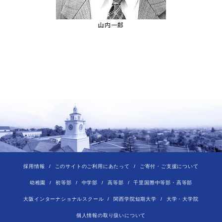
山内一郎
採用情報
このサイトのご利用にあたって
ご寄付・ご支援について
幼稚園
初等部
中学部
高等部
千里国際中等部・高等部
大阪インターナショナルスクール
関西学院短期大学
大学・大学院
個人情報の取り扱いについて