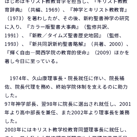
はじめはキリスト教教育学を担当し、『キリスト教教
育辞典』（共編、1969）、『神学とキリスト教教育』
（1973）を著わしたが、その後、新約聖書神学の研究
に入り、『カラー版聖書大事典』（監修共訳、
1991）、『新教／タイムズ聖書歴史地図』（監修、
1993）、『新共同訳新約聖書略解』（共著、2000）、
『輝く自由―関西学院の教育的使命』（2009）ほかを
著し今日に至っている。
1974年、久山康理事長・院長就任に伴い、院長補
佐、院長代理を務め、終始学院体制を支えるのに助力
した。
97年神学部長、翌98年に院長に選出され就任し、2001
年より高中部長を兼任、また2002年より理事長を兼務
した。
2003年にはキリスト教学校教育同盟理事長に就任し、