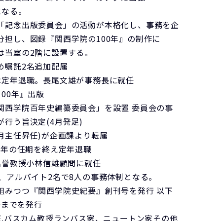
になる。
「記念出版委員会」の活動が本格化し、事務を企
分担し、図録『関西学院の100年』の制作に
は当室の2階に設置する。
め嘱託2名追加配属
は定年退職。長尾文雄が事務長に就任
00年』出版
関西学院百年史編纂委員会」を設置 委員会の事
行う旨決定(4月発足)
月主任昇任)が企画課より転属
3年の任期を終え定年退職
 名誉教授小林信雄顧問に就任
名、アルバイト2名で8人の事務体制となる。
組みつつ『関西学院史紀要』創刊号を発行 以下
5号までを発行
.E.バスカム教授ランバス家、ニュートン家その他