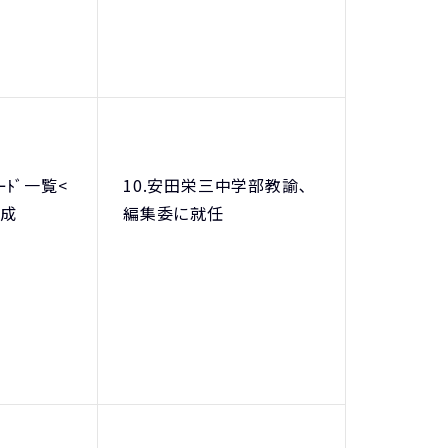
ﾜｰﾄﾞ一覧<
10.安田栄三中学部教諭､
作成
編集委に就任