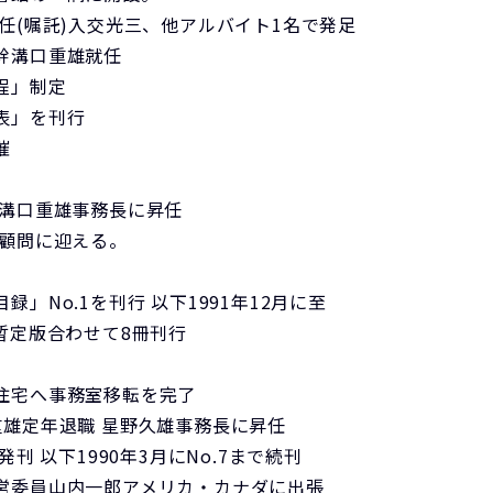
任(嘱託)入交光三、他アルバイト1名で発足
幹溝口重雄就任
程」制定
表」を刊行
催
 溝口重雄事務長に昇任
を顧問に迎える。
録」No.1を刊行 以下1991年12月に至
暫定版合わせて8冊刊行
住宅へ事務室移転を完了
重雄定年退職 星野久雄事務長に昇任
発刊 以下1990年3月にNo.7まで続刊
営委員山内一郎アメリカ・カナダに出張