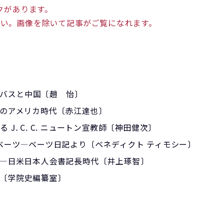
ンクがあります。
ください。画像を除いて記事がご覧になれます。
 ランバスと中国〔趙 怡〕
国のアメリカ時代〔赤江達也〕
 J. C. C. ニュートン宣教師〔神田健次〕
. L. ベーツ―ベーツ日記より〔ベネディクト ティモシー〕
一―日米日本人会書記長時代〔井上琢智〕
長〔学院史編纂室〕