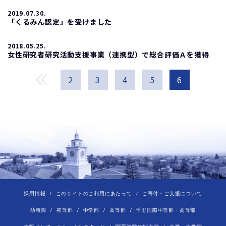
2019.07.30.
「くるみん認定」を受けました
2018.05.25.
女性研究者研究活動支援事業（連携型）で総合評価Ａを獲得
2
3
4
5
6
採用情報
このサイトのご利用にあたって
ご寄付・ご支援について
幼稚園
初等部
中学部
高等部
千里国際中等部・高等部